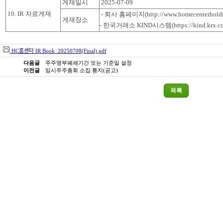
게재일시
2025-07-09
10. IR 자료게재
- 회사 홈페이지(http://www.homecenterholdi
게재장소
- 한국거래소 KIND시스템(https://kind.krx.c
HC홈센타 IR Book_20250708(Final).pdf
다음글
주주명부폐쇄기간 또는 기준일 설정
이전글
임시주주총회 소집 통지(공고)
목록