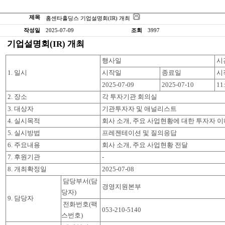
제목
홈센타홀딩스 기업설명회(IR) 개최
작성일
2025-07-09
조회
3997
기업설명회(IR) 개최
행사일
시
1. 일시
시작일
종료일
시
2025-07-09
2025-07-10
11
2. 장소
각 투자기관 회의실
3. 대상자
기관투자자 및 애널리스트
4. 실시목적
회사 소개, 주요 사업현황에 대한 투자자 이
5. 실시방법
프레젠테이션 및 질의응답
6. 주요내용
회사 소개, 주요 사업현황 전달
7. 후원기관
-
8. 개최확정일
2025-07-08
담당부서(담
경영지원본부
당자)
9. 담당자
전화번호(팩
053-210-5140
스번호)