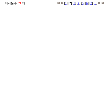
게시물수:
71
개
[
1
] [
2
] [
3
] [
4
] [
5
] [
6
] [
7
] [
8
]