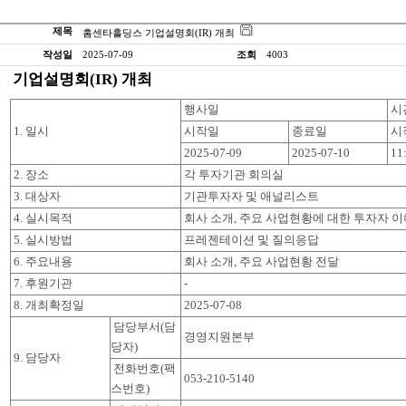
제목
홈센타홀딩스 기업설명회(IR) 개최
작성일
2025-07-09
조회
4003
기업설명회(IR) 개최
행사일
시
1. 일시
시작일
종료일
시
2025-07-09
2025-07-10
11
2. 장소
각 투자기관 회의실
3. 대상자
기관투자자 및 애널리스트
4. 실시목적
회사 소개, 주요 사업현황에 대한 투자자 이
5. 실시방법
프레젠테이션 및 질의응답
6. 주요내용
회사 소개, 주요 사업현황 전달
7. 후원기관
-
8. 개최확정일
2025-07-08
담당부서(담
경영지원본부
당자)
9. 담당자
전화번호(팩
053-210-5140
스번호)