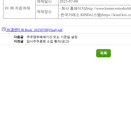
게재일시
2025-07-09
10. IR 자료게재
- 회사 홈페이지(http://www.homecenterholdi
게재장소
- 한국거래소 KIND시스템(https://kind.krx.c
HC홈센타 IR Book_20250708(Final).pdf
다음글
주주명부폐쇄기간 또는 기준일 설정
이전글
임시주주총회 소집 통지(공고)
목록