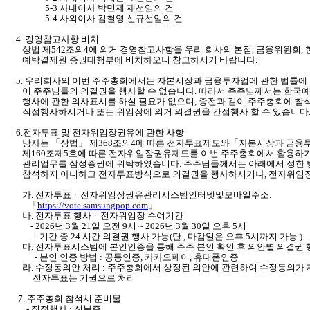
5-3 사내이사 박민제 재선임의 건
5-4 사외이사 김철영 신규선임의 건
4. 경영참고사항 비치
상법 제542조의4에 의거 경영참고사항을 우리 회사의 본점, 금융위원회, 
예탁결제원 증권대행부에 비치하오니 참고하시기 바랍니다.
5. 우리회사의 이번 주주총회에서는 자본시장과 금융투자업에 관한 법률에
이 주주님들의 의결권을 행사할 수 없습니다. 따라서 주주님께서는 한국
행사에 관한 의사표시를 하실 필요가 없으며, 종전과 같이 주주총회에 참
직
접행사하시거나 또는 위임장에 의거 의결권을 간접행사 할 수 있습니다
6.전자투표 및 전자위임장권유에 관한 사항
당사는 「상법」 제368조의4에 따른 전자투표제도와「자본시장과 금융투
제160조제5호에 따른 전자위임장권유제도를 이번 주주총회
에서 활용하기
관리업무를 삼성증권에 위탁하였
습니다. 주주님들께서는 아래에서 정한
참석하지
아니하고 전자투표방식으로 의결권을 행사하시거나, 전자위임
가. 전자투표ㆍ전자위임장권유관리시스템인터넷및모바일주소:
「
https://vote.samsungpop.com
」
나. 전자투표 행사ㆍ전자위임장 수여기간
- 2026년 3월 21일 오전 9시 ~ 2026년 3월 30일 오후 5시
- 기간 중 24 시간 의결권 행사 가능
(단 , 마감일은 오후 5시까지 가능 )
다. 전자투표시스템에 본인인증을 통해 주주 본인 확인 후 의안별 의결권 
- 본인 인증 방법 : 공동인증, 카카오페이, 휴대폰인증
라. 수정동의안 처리 : 주주총회에서 상정된 의안에 관련하여 수정동의가 
전자투표는 기권으로 처리
7. 주주총회 참석시 준비물
- 직접행사 : 신분증