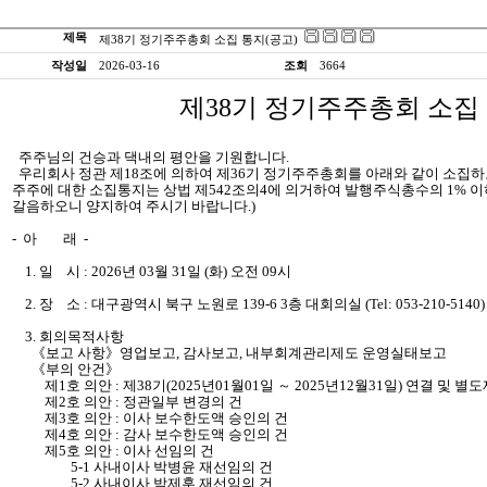
제목
제38기 정기주주총회 소집 통지(공고)
작성일
2026-03-16
조회
3664
제38기 정기주주총회 소집 
주주님의 건승과 댁내의 평안을 기원합니다.
우리회사 정관 제18조에 의하여 제36기 정기주주총회를 아래와 같이 소집하오
주주에 대한 소집통지는 상법 제542조의4에 의거하여 발행주식총수의 1% 
갈음하오니 양지하여 주시기 바랍니다.)
- 아 래 -
1. 일 시 : 2026년 03월 31일 (화) 오전 09시
2. 장 소 : 대구광역시 북구 노원로 139-6 3층 대회의실 (Tel: 053-210-5140)
3. 회의목적사항
《보고 사항》영업보고, 감사보고, 내부회계관리제도 운영실태보고
《부의 안건》
제1호 의안 : 제38기(2025년01월01일 ～ 2025년12월31일) 연결 및 별
제2호 의안 : 정관일부 변경의 건
제3호 의안 : 이사 보수한도액 승인의 건
제4호 의안 : 감사 보수한도액 승인의 건
제5호 의안 : 이사 선임의 건
5-1 사내이사 박병윤 재선임의 건
5-2 사내이사 박제훈 재선임의 건