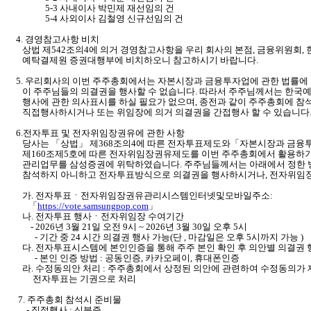
5-3 사내이사 박민제 재선임의 건
5-4 사외이사 김철영 신규선임의 건
4. 경영참고사항 비치
상법 제542조의4에 의거 경영참고사항을 우리 회사의 본점, 금융위원회, 
예탁결제원 증권대행부에 비치하오니 참고하시기 바랍니다.
5. 우리회사의 이번 주주총회에서는 자본시장과 금융투자업에 관한 법률에
이 주주님들의 의결권을 행사할 수 없습니다. 따라서 주주님께서는 한국
행사에 관한 의사표시를 하실 필요가 없으며, 종전과 같이 주주총회에 참
직
접행사하시거나 또는 위임장에 의거 의결권을 간접행사 할 수 있습니다
6.전자투표 및 전자위임장권유에 관한 사항
당사는 「상법」 제368조의4에 따른 전자투표제도와「자본시장과 금융투
제160조제5호에 따른 전자위임장권유제도를 이번 주주총회
에서 활용하기
관리업무를 삼성증권에 위탁하였
습니다. 주주님들께서는 아래에서 정한
참석하지
아니하고 전자투표방식으로 의결권을 행사하시거나, 전자위임
가. 전자투표ㆍ전자위임장권유관리시스템인터넷및모바일주소:
「
https://vote.samsungpop.com
」
나. 전자투표 행사ㆍ전자위임장 수여기간
- 2026년 3월 21일 오전 9시 ~ 2026년 3월 30일 오후 5시
- 기간 중 24 시간 의결권 행사 가능
(단 , 마감일은 오후 5시까지 가능 )
다. 전자투표시스템에 본인인증을 통해 주주 본인 확인 후 의안별 의결권 
- 본인 인증 방법 : 공동인증, 카카오페이, 휴대폰인증
라. 수정동의안 처리 : 주주총회에서 상정된 의안에 관련하여 수정동의가 
전자투표는 기권으로 처리
7. 주주총회 참석시 준비물
- 직접행사 : 신분증