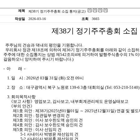
제목
제38기 정기주주총회 소집 통지(공고)
작성일
2026-03-16
조회
3665
제38기 정기주주총회 소집 
주주님의 건승과 댁내의 평안을 기원합니다.
우리회사 정관 제18조에 의하여 제36기 정기주주총회를 아래와 같이 소집하오
주주에 대한 소집통지는 상법 제542조의4에 의거하여 발행주식총수의 1% 
갈음하오니 양지하여 주시기 바랍니다.)
- 아 래 -
1. 일 시 : 2026년 03월 31일 (화) 오전 09시
2. 장 소 : 대구광역시 북구 노원로 139-6 3층 대회의실 (Tel: 053-210-5140)
3. 회의목적사항
《보고 사항》영업보고, 감사보고, 내부회계관리제도 운영실태보고
《부의 안건》
제1호 의안 : 제38기(2025년01월01일 ～ 2025년12월31일) 연결 및 별
제2호 의안 : 정관일부 변경의 건
제3호 의안 : 이사 보수한도액 승인의 건
제4호 의안 : 감사 보수한도액 승인의 건
제5호 의안 : 이사 선임의 건
5-1 사내이사 박병윤 재선임의 건
5-2 사내이사 박제훈 재선임의 건