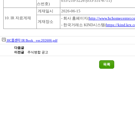
053-210-5226 (053-351-6711)
스번호)
게재일시
2026-06-15
10. IR 자료게재
- 회사 홈페이지(
http://www.hchomecenter.co
게재장소
- 한국거래소 KIND시스템(
https://kind.krx.c
HC홈센타 IR Book_ ver.202606.pdf
다음글
이전글
주식병합 공고
목록