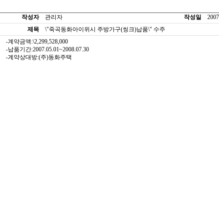
작성자
관리자
작성일
2007
제목
\"죽곡동화아이위시 주방가구(씽크)납품\" 수주
-계약금액:\2,299,528,000
-납품기간:2007.05.01~2008.07.30
-계약상대방:(주)동화주택