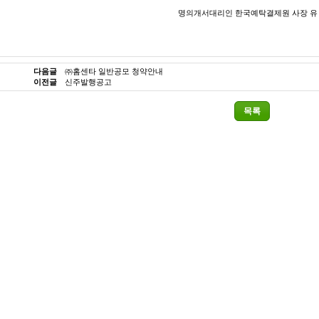
명의개서대리인 한국예탁결제원 사장 유 
다음글
㈜홈센타 일반공모 청약안내
이전글
신주발행공고
목록