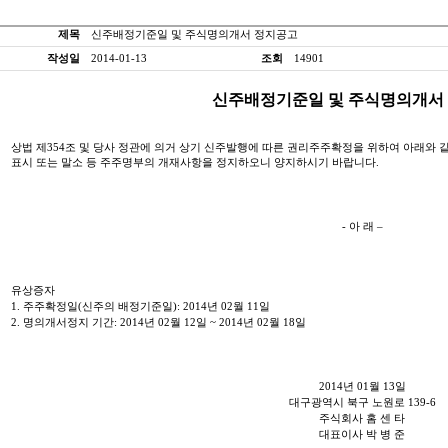
제목
신주배정기준일 및 주식명의개서 정지공고
작성일
2014-01-13
조회
14901
신
주배정기준일 및 주식명의개서
상법 제
354
조 및 당사 정관에 의거 상기 신주발행에 따른 권리주주확정을 위하여 아래와 
표시 또는 말소 등 주주명부의 개재사항을 정지하오니 양지하시기 바랍니다
.
-
아 래 –
유상증자
1.
주주확정일
(
신주의 배정기준일
): 2014
년
02
월
11
일
2.
명의개서정지 기간
: 2014
년
02
월
12
일
~ 2014
년
02
월
18
일
2014
년
01
월
13
일
대구광역시 북구 노원로
139-6
주식회사 홈 센 타
대표이사 박 병 준