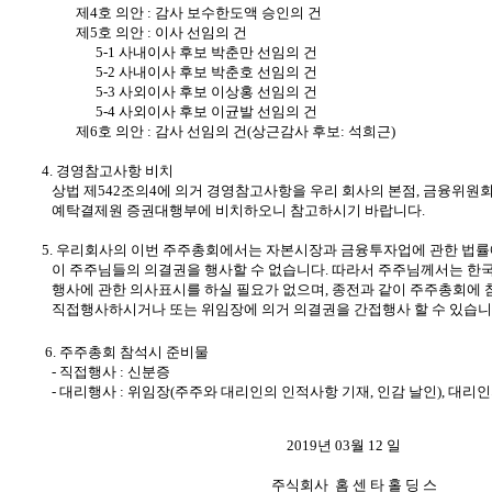
제4호 의안 : 감사 보수한도액 승인의 건
제5호 의안 : 이사 선임의 건
5-1 사내이사 후보 박춘만 선임의 건
5-2 사내이사 후보 박춘호 선임의 건
5-3 사외이사 후보 이상홍 선임의 건
5-4 사외이사 후보 이균발 선임의 건
제6호 의안 : 감사 선임의 건(상근감사 후보: 석희근)
4. 경영참고사항 비치
상법 제542조의4에 의거 경영참고사항을 우리 회사의 본점, 금융위원회
예탁결제원 증권대행부에 비치하오니 참고하시기 바랍니다.
5. 우리회사의 이번 주주총회에서는 자본시장과 금융투자업에 관한 법
이 주주님들의 의결권을 행사할 수 없습니다. 따라서 주주님께서는 한
행사에 관한 의사표시를 하실 필요가 없으며, 종전과 같이 주주총회에
직접행사하시거나 또는 위임장에 의거 의결권을 간접행사 할 수 있습니
6. 주주총회 참석시 준비물
- 직접행사 : 신분증
- 대리행사 :
위임장(주주와 대리인의 인적사항 기재, 인감 날인), 대리
2019년 03월 12 일
주식회사 홈 센 타 홀 딩 스