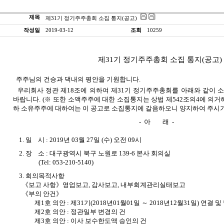
제목
제31기 정기주주총회 소집 통지(공고)
작성일
2019-03-12
조회
10259
제31기 정기주주총회 소집 통지(공고)
주주님의 건승과 댁내의 평안을 기원합니다.
우리회사 정관 제18조에 의하여 제31기 정기주주총회를 아래와 같이 
바랍니다. (※ 또한 소액주주에 대한 소집통지는 상법 제542조의4에 의거
하 소유주주에 대하여는 이 공고로 소집통지에 갈음하오니 양지하여 주시기
- 아 래 -
1. 일 시 : 2019년 03월 27일 (수) 오전 09시
2. 장 소 : 대구광역시 북구 노원로 139-6 본사 회의실
(Tel: 053-210-5140)
3. 회의목적사항
《보고 사항》영업보고, 감사보고, 내부회계관리실태보고
《부의 안건》
제1호 의안 : 제31기(2018년01월01일 ～ 2018년12월31일) 연
제2호 의안 : 정관일부 변경의 건
제3호 의안 : 이사 보수한도액 승인의 건